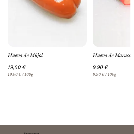
Hueva de Mújol
Hueva de Maruca
Precio
Precio
19,00 €
9,90 €
19,00 €
/
100g
9,90 €
/
100g
1
9
9
,
,
9
0
0
0
€
€
p
p
o
o
r
r
1
1
0
0
0
Encuentranos en