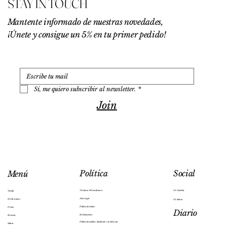
STAY IN TOUCH
Mantente informado de nuestras novedades,
¡Únete y consigue un 5% en tu primer pedido!
Sí, me quiero subscribir al newsletter.
*
Join
Social
Política
Menú
IG: Cuenllas
Términos & Condiciones
Tienda
Aviso legal
Hecho a mano
IG: Salesas
Política de cookies
Ferraz
Diario
Reclamaciones
Reservas
Política de cambios, devolución e incidencias
Salesas