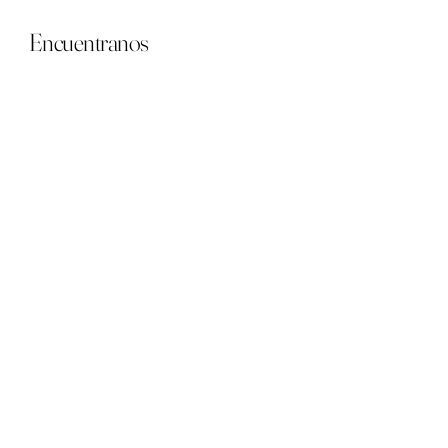
Encuentranos
Contacto
Tienda: 91-547 31 33
Ferraz: 91-559 17 05
Salesas : 914 417 282
Whatsapp: +34 674 46 59 49
Horario
Tienda / C. Ferraz 3
L-V 10:00 - 14:30
17:00 - 20:00
S 10:00 - 14:30
Cuenllas Ferraz / C. Ferraz 5