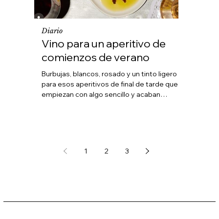
Diario
Diario
Vino para un aperitivo de
Monast
comienzos de verano
En el alti
convivido
Burbujas, blancos, rosado y un tinto ligero
dureza ca
para esos aperitivos de final de tarde que
nacen par
empiezan con algo sencillo y acaban
Bodega Ce
resolviendo el plan.
Hermanos Cerdán no h
bodega en
Han hecho 
más sencil
1
2
3
Escuchar a
llevaban 
— adaptán