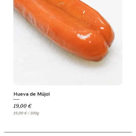
Hueva de Mújol
Precio
19,00 €
19,00 €
/
100g
1
9
,
0