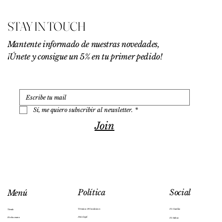
0
€
STAY IN TOUCH
p
o
r
Mantente informado de nuestras novedades,
1
¡Únete y consigue un 5% en tu primer pedido!
0
0
G
r
a
m
o
Sí, me quiero subscribir al newsletter.
*
s
Join
Social
Política
Menú
IG: Cuenllas
Términos & Condiciones
Tienda
Aviso legal
Hecho a mano
IG: Salesas