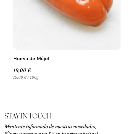
Hueva de Mújol
Precio
19,00 €
19,00 €
/
100g
1
9
,
0
0
€
STAY IN TOUCH
p
o
r
Mantente informado de nuestras novedades,
1
¡Únete y consigue un 5% en tu primer pedido!