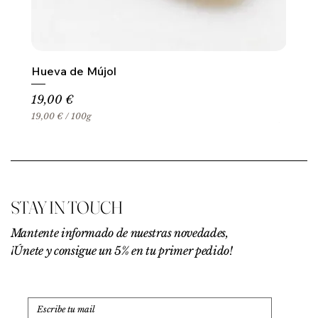
Hueva de Mújol
Precio
19,00 €
19,00 €
/
100g
1
9
,
0
0
€
STAY IN TOUCH
p
o
r
Mantente informado de nuestras novedades,
1
¡Únete y consigue un 5% en tu primer pedido!
0
0
G
r
a
m