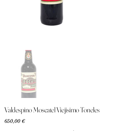
Valdespino Moscatel Viejisimo Toneles
Precio
650,00 €