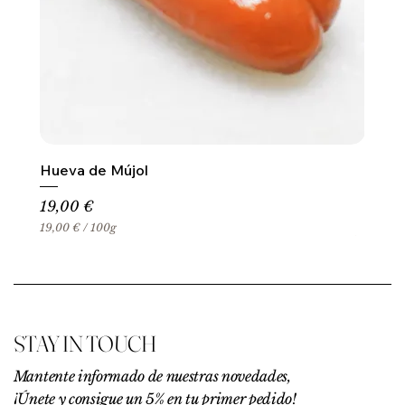
Hueva de Mújol
Precio
19,00 €
19,00 €
/
100g
1
9
,
0
0
€
STAY IN TOUCH
p
o
r
Mantente informado de nuestras novedades,
1
¡Únete y consigue un 5% en tu primer pedido!
0