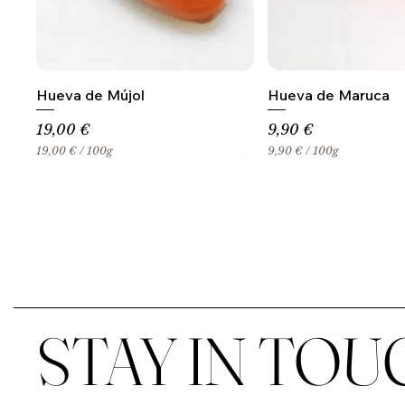
Hueva de Mújol
Hueva de Maruca
Precio
Precio
19,00 €
9,90 €
19,00 €
/
100g
9,90 €
/
100g
1
9
9
,
,
9
0
0
0
€
€
p
p
o
o
r
r
1
1
0
0
0
STAY IN TOU
0
G
G
r
r
a
a
m
m
o