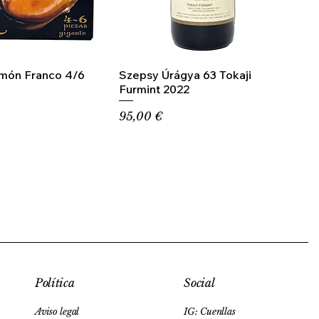
amón Franco 4/6
Szepsy Úrágya 63 Tokaji
Furmint 2022
Precio
95,00 €
Social
Política
IG: Cuenllas
Aviso legal