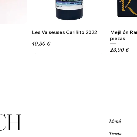
Les Valseuses Cariñito 2022
Mejillón R
piezas
Precio
40,50 €
Precio
23,00 €
CH
Menú
Tienda