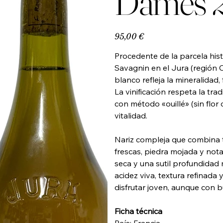
Dames 
Precio
95,00 €
Procedente de la parcela hist
Savagnin en el Jura (región 
blanco refleja la mineralidad,
La vinificación respeta la tr
con método «ouillé» (sin flor
vitalidad.
Nariz compleja que combina 
frescas, piedra mojada y not
seca y una sutil profundidad 
acidez viva, textura refinada 
disfrutar joven, aunque con 
Ficha técnica