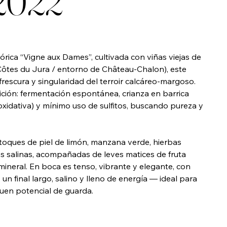
2022
órica “Vigne aux Dames”, cultivada con viñas viejas de
Côtes du Jura / entorno de Château-Chalon), este
 frescura y singularidad del terroir calcáreo-margoso.
adición: fermentación espontánea, crianza en barrica
 oxidativa) y mínimo uso de sulfitos, buscando pureza y
toques de piel de limón, manzana verde, hierbas
as salinas, acompañadas de leves matices de fruta
mineral. En boca es tenso, vibrante y elegante, con
y un final largo, salino y lleno de energía — ideal para
buen potencial de guarda.