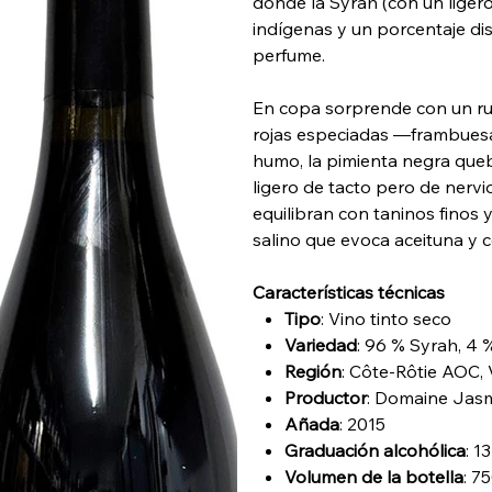
donde la Syrah (con un liger
indígenas y un porcentaje di
perfume.
En copa sorprende con un rubí
rojas especiadas —frambuesa,
humo, la pimienta negra queb
ligero de tacto pero de nervi
equilibran con taninos finos 
salino que evoca aceituna y c
Características técnicas
Tipo
: Vino tinto seco
Variedad
: 96 % Syrah, 4 
Región
: Côte-Rôtie AOC, 
Productor
: Domaine Jas
Añada
: 2015
Graduación alcohólica
: 1
Volumen de la botella
: 7