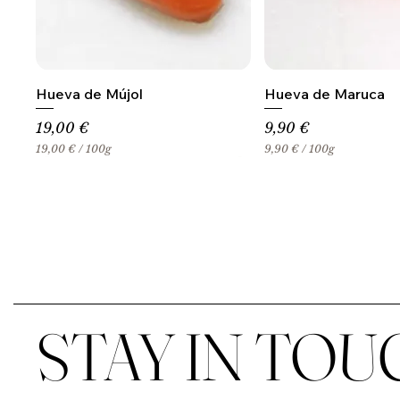
Hueva de Mújol
Hueva de Maruca
Precio
Precio
19,00 €
9,90 €
19,00 €
/
100g
9,90 €
/
100g
1
9
9
,
,
9
0
0
0
€
€
p
p
o
o
r
r
1
1
0
0
0
STAY IN TOU
0
G
G
r
r
a
a
m
m
o