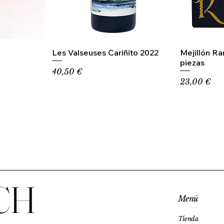
Les Valseuses Cariñito 2022
Mejillón R
piezas
Precio
40,50 €
Precio
23,00 €
CH
Menú
Tienda