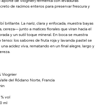
o aporte de Viognier) fermenta con levaduras
screto de racimos enteros para preservar frescura y
 brillante. La nariz, clara y enfocada, muestra bayas
 cereza— junto a matices florales que viran hacia el
rada y un sutil toque mineral. En boca se muestra
o tenso: los sabores de fruta roja y lavanda pastel se
y una acidez viva, rematando en un final alegre, largo y
ereza.
% Viognier
Valle del Ródano Norte, Francia
min
3 % vol
50 ml