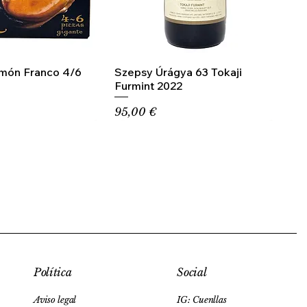
amón Franco 4/6
Szepsy Úrágya 63 Tokaji
Furmint 2022
Precio
95,00 €
Social
Política
IG: Cuenllas
Aviso legal