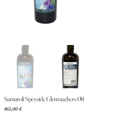
Samaroli Speyside Glentauchers 08
Precio
465,00 €