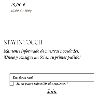
Precio
19,00 €
19,00 €
/
100g
1
9
,
0
0
€
STAY IN TOUCH
p
o
r
Mantente informado de nuestras novedades,
1
¡Únete y consigue un 5% en tu primer pedido!
0
0
G
r
a
m
o
Sí, me quiero subscribir al newsletter.
*
s
Join