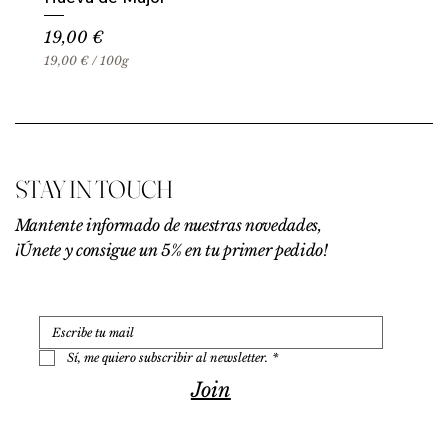
Precio
19,00 €
19,00 €
/
100g
1
9
,
0
0
€
STAY IN TOUCH
p
o
r
Mantente informado de nuestras novedades,
1
¡Únete y consigue un 5% en tu primer pedido!
0
0
G
r
a
m
o
Sí, me quiero subscribir al newsletter.
*
s
Join