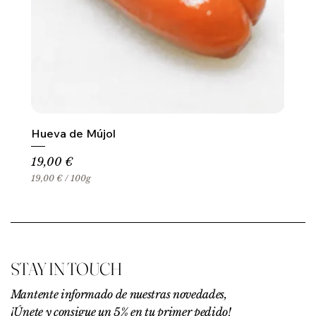
Hueva de Mújol
Precio
19,00 €
19,00 €
/
100g
1
9
,
0
0
€
STAY IN TOUCH
p
o
r
Mantente informado de nuestras novedades,
1
¡Únete y consigue un 5% en tu primer pedido!
0