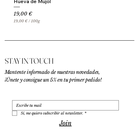
Hueva de Mújol
Precio
19,00 €
19,00 €
/
100g
1
9
,
0
0
€
STAY IN TOUCH
p
o
r
Mantente informado de nuestras novedades,
1
¡Únete y consigue un 5% en tu primer pedido!
0
0
G
r
a
m
o
Sí, me quiero subscribir al newsletter.
*
s
Join