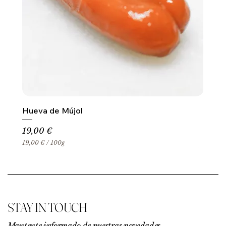
Hueva de Mújol
Precio
19,00 €
19,00 €
/
100g
1
9
,
0
0
€
STAY IN TOUCH
p
o
r
Mantente informado de nuestras novedades,