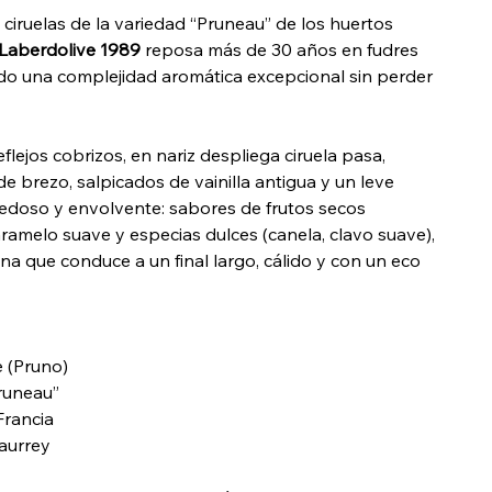
s ciruelas de la variedad “Pruneau” de los huertos
Laberdolive 1989
reposa más de 30 años en fudres
ndo una complejidad aromática excepcional sin perder
ejos cobrizos, en nariz despliega ciruela pasa,
de brezo, salpicados de vainilla antigua y un leve
edoso y envolvente: sabores de frutos secos
ramelo suave y especias dulces (canela, clavo suave),
ina que conduce a un final largo, cálido y con un eco
 (Pruno)
runeau”
Francia
aurrey