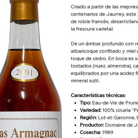
Criado a partir de las mejore
centenarios de Jaurrey, este
de roble francés, desarrolla
la frescura varietal.
De un ámbar profundo con refl
albaricoque confitado y miel 
toque de cedro. En boca es s
tostados (nuez, almendra), ca
equilibrados por una acidez f
mineral sutil.
Características técnicas:
Tipo:
Eau-de-Vie de Prune
Variedad:
100% ciruela “P
Región:
Lot-et-Garonne, 
Productor:
Domaine de J
Cosecha:
1989