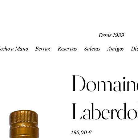
Desde 1939
echo a Mano
Ferraz
Reservas
Salesas
Amigos
Di
Domaine
Laberdo
Precio
195,00 €