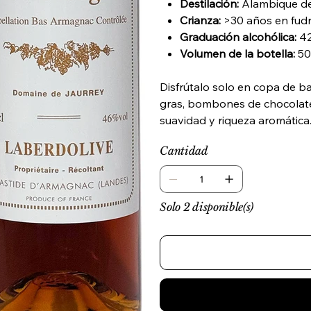
Destilación:
Alambique de 
Crianza:
>30 años en fudr
Graduación alcohólica:
42
Volumen de la botella:
50
Disfrútalo solo en copa de b
gras, bombones de chocolate
suavidad y riqueza aromática
Cantidad
Solo 2 disponible(s)