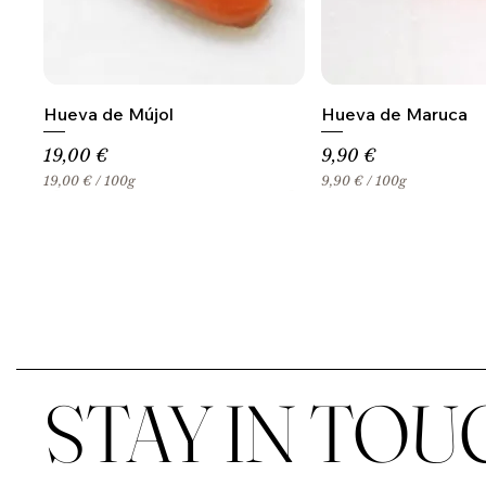
Hueva de Mújol
Hueva de Maruca
Precio
Precio
19,00 €
9,90 €
19,00 €
/
100g
9,90 €
/
100g
1
9
9
,
,
9
0
0
0
€
€
p
p
o
o
r
r
1
1
0
0
0
STAY IN TOU
0
G
G
r
r
a
a
m
m
o