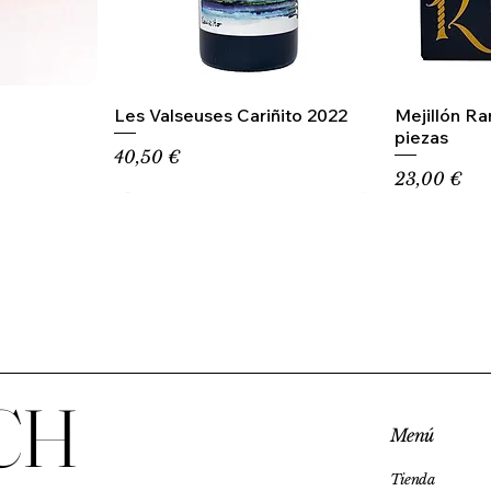
Les Valseuses Cariñito 2022
Mejillón R
piezas
Precio
40,50 €
Precio
23,00 €
CH
Menú
Tienda