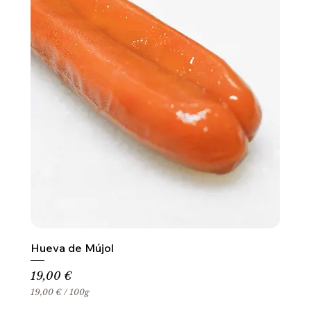
Hueva de Mújol
Precio
19,00 €
19,00 €
/
100g
1