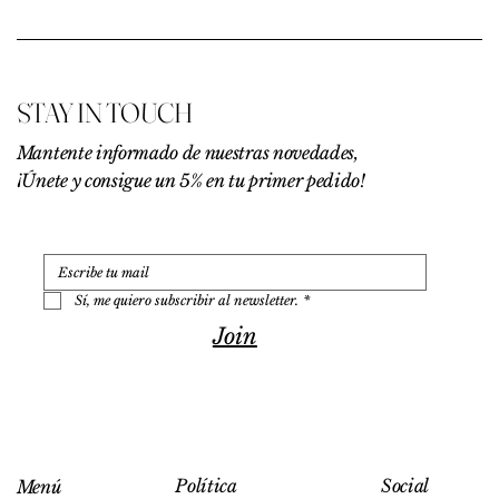
9
,
0
0
€
STAY IN TOUCH
p
o
r
Mantente informado de nuestras novedades,
1
¡Únete y consigue un 5% en tu primer pedido!
0
0
G
r
a
m
o
Sí, me quiero subscribir al newsletter.
*
s
Join
Social
Política
Menú