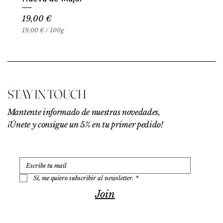
Precio
19,00 €
19,00 €
/
100g
1
9
,
0
0
€
STAY IN TOUCH
p
o
r
Mantente informado de nuestras novedades,
1
¡Únete y consigue un 5% en tu primer pedido!
0
0
G
r
a
m
o
Sí, me quiero subscribir al newsletter.
*
s
Join