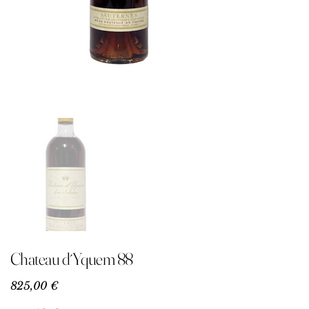
Chateau d´Yquem 88
Precio
825,00 €