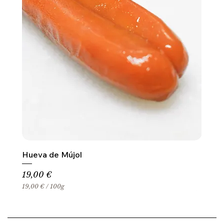
Hueva de Mújol
Precio
19,00 €
19,00 €
/
100g
1
9
,
0