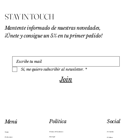
0
€
STAY IN TOUCH
p
o
r
Mantente informado de nuestras novedades,
1
¡Únete y consigue un 5% en tu primer pedido!
0
0
G
r
a
m
o
Sí, me quiero subscribir al newsletter.
*
s
Join
Social
Política
Menú
IG: Cuenllas
Términos & Condiciones
Tienda
Aviso legal
Hecho a mano
IG: Salesas