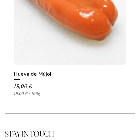
Hueva de Mújol
Precio
19,00 €
19,00 €
/
100g
1
9
,
0
0
€
STAY IN TOUCH
p
o