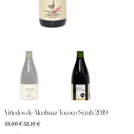
Viñedos de Alcohuaz Tococo Syrah 2019
Precio
Precio
59,00 €
53,10 €
original
de
oferta