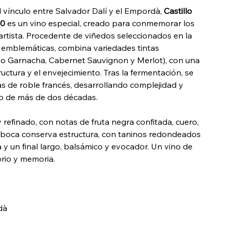
vínculo entre Salvador Dalí y el Empordà,
Castillo
00
es un vino especial, creado para conmemorar los
artista. Procedente de viñedos seleccionados en la
s emblemáticas, combina variedades tintas
omo Garnacha, Cabernet Sauvignon y Merlot), con una
tructura y el envejecimiento. Tras la fermentación, se
as de roble francés, desarrollando complejidad y
rgo de más de dos décadas.
refinado, con notas de fruta negra confitada, cuero,
n boca conserva estructura, con taninos redondeados
a y un final largo, balsámico y evocador. Un vino de
orio y memoria.
dà