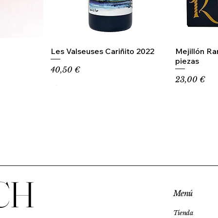
Les Valseuses Cariñito 2022
Mejillón R
piezas
Precio
40,50 €
Precio
23,00 €
CH
Menú
Tienda