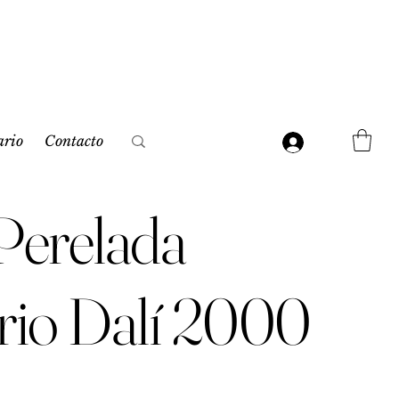
ario
Contacto
 Perelada
rio Dalí 2000