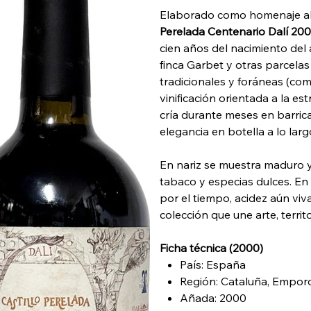
Elaborado como homenaje al 
Perelada Centenario Dalí 20
cien años del nacimiento del 
finca Garbet y otras parcela
tradicionales y foráneas (c
vinificación orientada a la es
cría durante meses en barric
elegancia en botella a lo la
En nariz se muestra maduro y 
tabaco y especias dulces. E
por el tiempo, acidez aún viv
colección que une arte, territ
Ficha técnica (2000)
País: España
Región: Cataluña, Empor
Añada: 2000