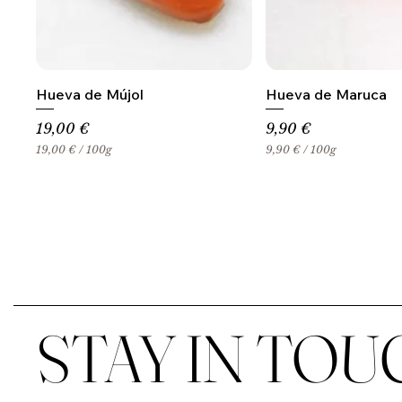
Hueva de Mújol
Hueva de Maruca
Precio
Precio
19,00 €
9,90 €
19,00 €
/
100g
9,90 €
/
100g
1
9
9
,
,
9
0
0
0
€
€
p
p
o
o
r
r
1
1
0
0
0
STAY IN TOU
0
G
G
r
r
a
a
m
m
o