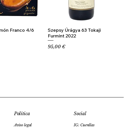
amón Franco 4/6
Szepsy Úrágya 63 Tokaji
Furmint 2022
Precio
95,00 €
Social
Política
IG: Cuenllas
Aviso legal