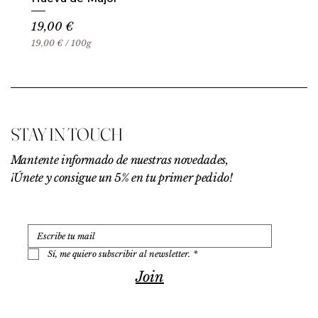
Precio
19,00 €
19,00 €
/
100g
1
9
,
0
0
€
STAY IN TOUCH
p
o
r
Mantente informado de nuestras novedades,
1
¡Únete y consigue un 5% en tu primer pedido!
0
0
G
r
a
m
o
Sí, me quiero subscribir al newsletter.
*
s
Join