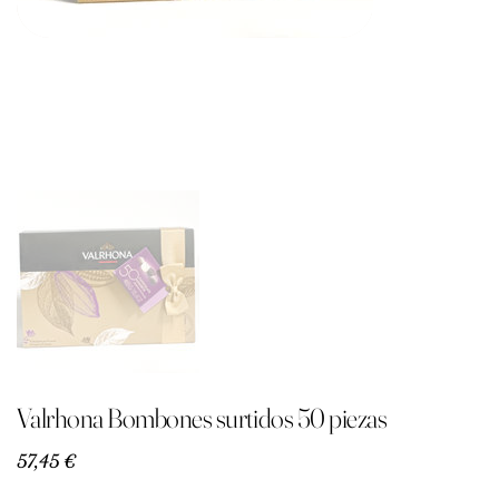
Valrhona Bombones surtidos 50 piezas
Precio
57,45 €