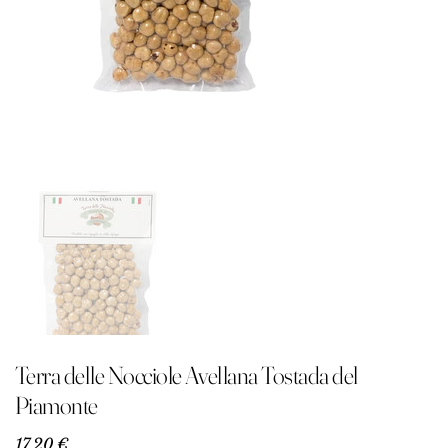
Terra delle Nocciole Avellana Tostada del
Piamonte
Precio
17,20 €