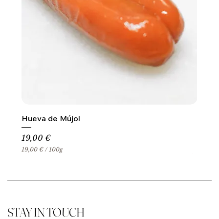
Hueva de Mújol
Precio
19,00 €
19,00 €
/
100g
1
9
,
0
0
€
STAY IN TOUCH
p