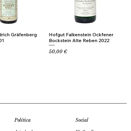
drich Gräfenberg
Hofgut Falkenstein Ockfener
01
Bockstein Alte Reben 2022
Precio
50,00 €
Social
Política