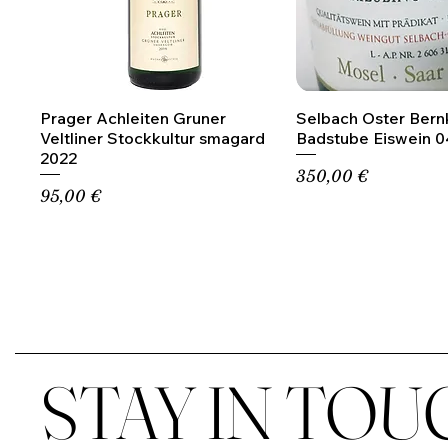
Prager Achleiten Gruner
Selbach Oster Bern
Veltliner Stockkultur smagard
Badstube Eiswein 0
2022
Precio
350,00 €
Precio
95,00 €
STAY IN TOU