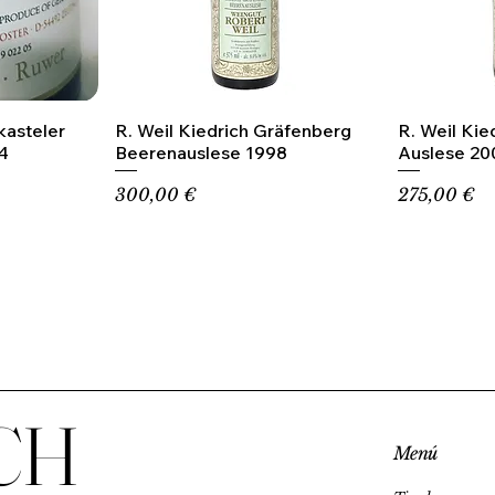
kasteler
R. Weil Kiedrich Gräfenberg
R. Weil Kie
4
Beerenauslese 1998
Auslese 20
Precio
Precio
300,00 €
275,00 €
CH
Menú