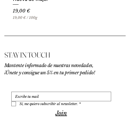
Precio
19,00 €
19,00 €
/
100g
1
9
,
0
0
€
STAY IN TOUCH
p
o
r
Mantente informado de nuestras novedades,
1
¡Únete y consigue un 5% en tu primer pedido!
0
0
G
r
a
m
o
Sí, me quiero subscribir al newsletter.
*
s
Join