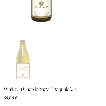
Whitcraft Chardonnay Tinaquaic 20
Precio
69,00 €