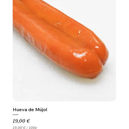
Hueva de Mújol
Precio
19,00 €
19,00 €
/
100g