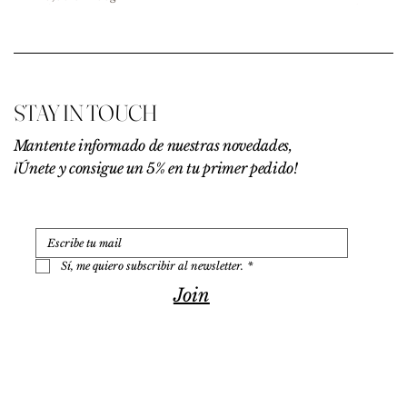
1
9
,
0
0
€
STAY IN TOUCH
p
o
r
Mantente informado de nuestras novedades,
1
¡Únete y consigue un 5% en tu primer pedido!
0
0
G
r
a
m
o
Sí, me quiero subscribir al newsletter.
*
s
Join