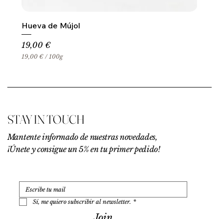
Hueva de Mújol
Precio
19,00 €
19,00 €
/
100g
1
9
,
0
0
€
STAY IN TOUCH
p
o
r
Mantente informado de nuestras novedades,
1
¡Únete y consigue un 5% en tu primer pedido!
0
0
G
r
a
m
o
Sí, me quiero subscribir al newsletter.
*
s
Join