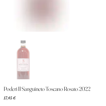
Poderi Il Sanguineto Toscano Rosato 2022
Precio
17,45 €