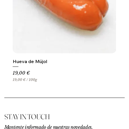
Hueva de Mújol
Precio
19,00 €
19,00 €
/
100g
1
9
,
0
0
€
STAY IN TOUCH
p
o
r
Mantente informado de nuestras novedades,