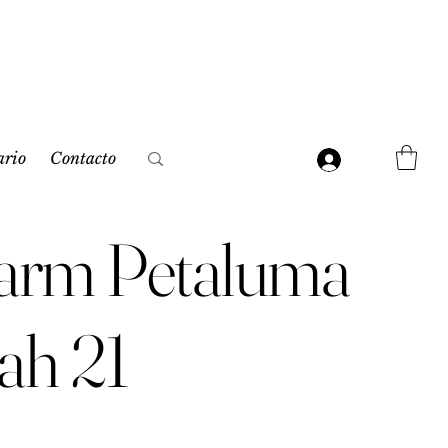
ario
Contacto
arm Petaluma
ah 21