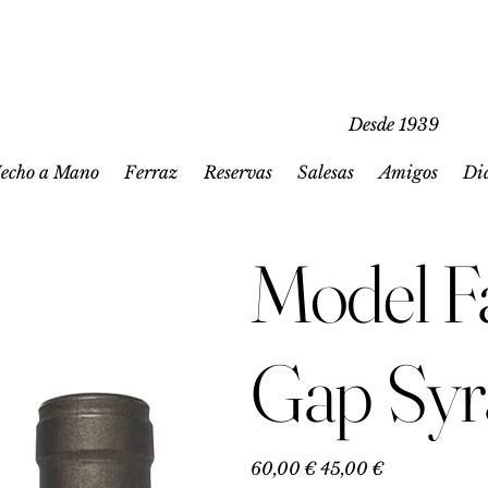
Desde 1939
echo a Mano
Ferraz
Reservas
Salesas
Amigos
Di
Model F
Gap Syr
Precio
Precio
60,00 €
45,00 €
original
de
oferta