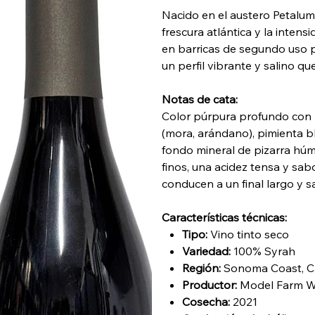
Nacido en el austero Petalum
frescura atlántica y la inten
en barricas de segundo uso pa
un perfil vibrante y salino qu
Notas de cata:
Color púrpura profundo con r
(mora, arándano), pimienta b
fondo mineral de pizarra húm
finos, una acidez tensa y sa
conducen a un final largo y sa
Características técnicas:
Tipo:
Vino tinto seco
Variedad:
100% Syrah
Región:
Sonoma Coast, Cal
Productor:
Model Farm W
Cosecha:
2021