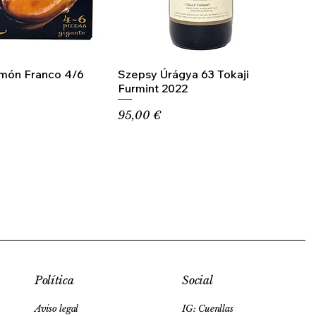
amón Franco 4/6
Szepsy Úrágya 63 Tokaji
Furmint 2022
Precio
95,00 €
Social
Política
IG: Cuenllas
Aviso legal