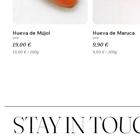
Hueva de Mújol
Hueva de Maruca
Precio
Precio
19,00 €
9,90 €
19,00 €
/
100g
9,90 €
/
100g
1
9
9
,
,
9
0
0
0
€
€
p
p
o
o
r
r
1
1
0
0
0
STAY IN TOU
0
G
G
r
r
a
a
m
m
o