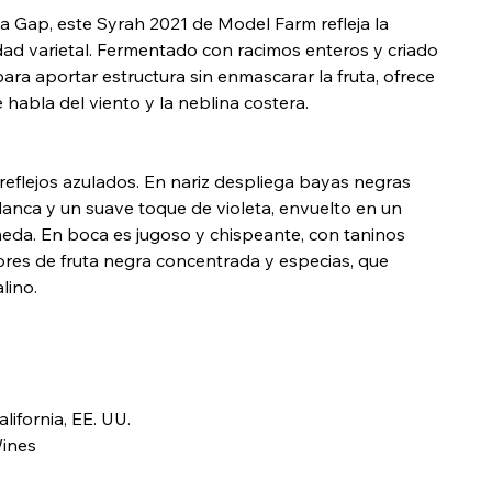
a Gap, este Syrah 2021 de Model Farm refleja la
sidad varietal. Fermentado con racimos enteros y criado
ra aportar estructura sin enmascarar la fruta, ofrece
e habla del viento y la neblina costera.
eflejos azulados. En nariz despliega bayas negras
lanca y un suave toque de violeta, envuelto en un
eda. En boca es jugoso y chispeante, con taninos
bores de fruta negra concentrada y especias, que
lino.
ifornia, EE. UU.
ines