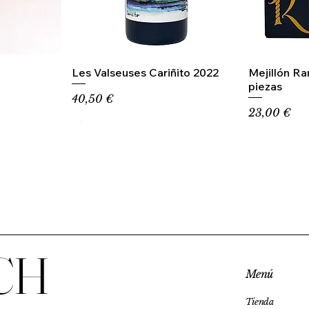
Les Valseuses Cariñito 2022
Mejillón R
piezas
Precio
40,50 €
Precio
23,00 €
CH
Menú
Tienda