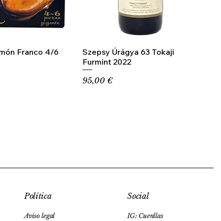
amón Franco 4/6
Szepsy Úrágya 63 Tokaji
Furmint 2022
Precio
95,00 €
Social
Política
IG: Cuenllas
Aviso legal