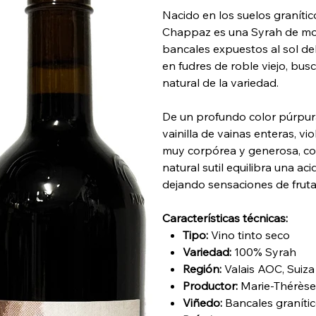
Nacido en los suelos granític
Chappaz es una Syrah de mon
bancales expuestos al sol de
en fudres de roble viejo, bus
natural de la variedad.
De un profundo color púrpura
vainilla de vainas enteras, vi
muy corpórea y generosa, con
natural sutil equilibra una aci
dejando sensaciones de frut
Características técnicas:
Tipo:
Vino tinto seco
Variedad:
100% Syrah
Región:
Valais AOC, Suiza
Productor:
Marie-Thérèse
Viñedo:
Bancales granític