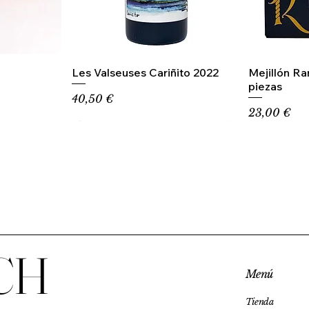
Les Valseuses Cariñito 2022
Mejillón R
piezas
Precio
40,50 €
Precio
23,00 €
CH
Menú
Tienda