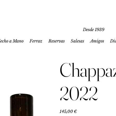
Desde 1939
echo a Mano
Ferraz
Reservas
Salesas
Amigos
Di
Chappaz
2022
Precio
145,00 €