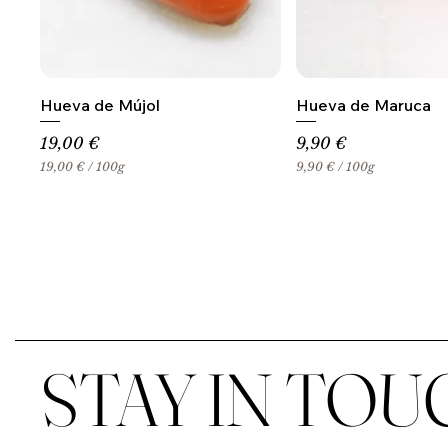
Hueva de Mújol
Hueva de Maruca
Precio
Precio
19,00 €
9,90 €
19,00 €
/
100g
9,90 €
/
100g
1
9
9
,
,
9
0
0
0
€
€
p
p
o
o
r
r
1
1
0
0
0
STAY IN TOU
0
G
G
r
r
a
a
m
m
o