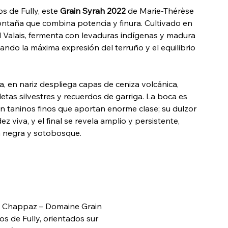
os de Fully, este
Grain Syrah 2022
de Marie-Thérèse
taña que combina potencia y finura. Cultivado en
l Valais, fermenta con levaduras indígenas y madura
cando la máxima expresión del terruño y el equilibrio
, en nariz despliega capas de ceniza volcánica,
oletas silvestres y recuerdos de garriga. La boca es
 taninos finos que aportan enorme clase; su dulzor
dez viva, y el final se revela amplio y persistente,
a negra y sotobosque.
 Chappaz – Domaine Grain
os de Fully, orientados sur