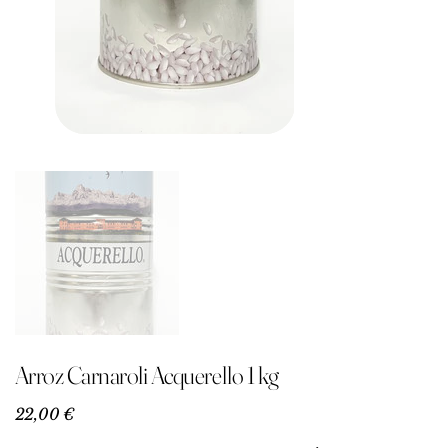
Arroz Carnaroli Acquerello 1 kg
Precio
22,00 €