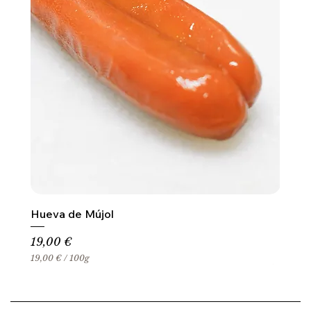
Hueva de Mújol
Precio
19,00 €
19,00 €
/
100g
1
9
,
0