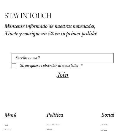
0
€
STAY IN TOUCH
p
o
r
Mantente informado de nuestras novedades,
1
¡Únete y consigue un 5% en tu primer pedido!
0
0
G
r
a
m
o
Sí, me quiero subscribir al newsletter.
*
s
Join
Social
Política
Menú
IG: Cuenllas
Términos & Condiciones
Tienda
Aviso legal
Hecho a mano
IG: Salesas