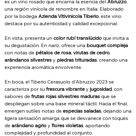
es un vino rosado que encarna la esencia del
Abruzzo
,
una región vinícola de renombre en Italia. Elaborado
por la bodega
Azienda Vitivinicola Tiberio
, este vino
destaca por su autenticidad y calidad excepcional.​
En vista, presenta un
color rubí translúcido
que invita a
su degustación. En nariz, ofrece una
bouquet compleja
con notas de
pétalos de rosa
,
virutas de cedro
,
arándanos silvestres
y
piedras trituradas
, creando una
experiencia aromática envolvente.
En boca, el Tiberio Cerasuolo d'Abruzzo 2023 se
caracteriza por su
frescura vibrante
y
jugosidad
, con
sabores de
frutas rojas silvestres maduras
que se
despliegan sobre una base mineral táctil. Hacia el final,
emergen sutiles notas de
especias saladas
, dejando una
ligera sensación amarga que se desvanece con toques
de
arándano agrio
y
flores violetas
, aportando
complejidad y profundidad al conjunto. ​