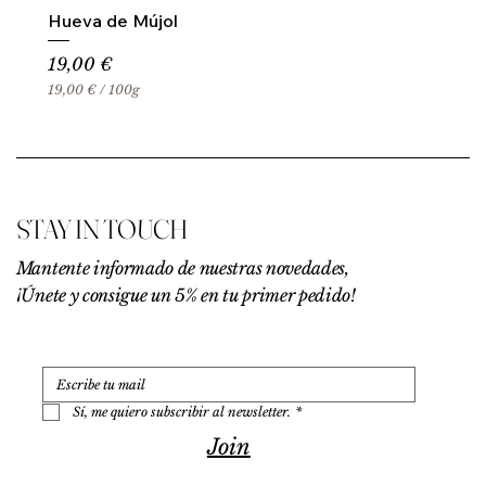
Hueva de Mújol
Precio
19,00 €
19,00 €
/
100g
1
9
,
0
0
€
STAY IN TOUCH
p
o
r
Mantente informado de nuestras novedades,
1
¡Únete y consigue un 5% en tu primer pedido!
0
0
G
r
a
m
o
Sí, me quiero subscribir al newsletter.
*
s
Join