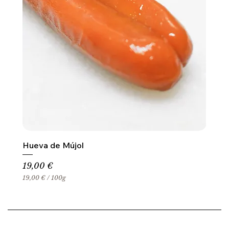
Hueva de Mújol
Precio
19,00 €
19,00 €
/
100g
1
9
,
0
0