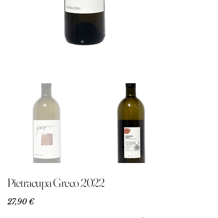
Pietracupa Greco 2022
Precio
27,90 €