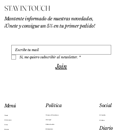
€
STAY IN TOUCH
p
o
r
Mantente informado de nuestras novedades,
1
¡Únete y consigue un 5% en tu primer pedido!
0
0
G
r
a
m
o
Sí, me quiero subscribir al newsletter.
*
s
Join
Social
Política
Menú
IG: Cuenllas
Términos & Condiciones
Tienda
Aviso legal
Hecho a mano
IG: Salesas
Política de cookies
Ferraz
Diario
Reclamaciones
Reservas