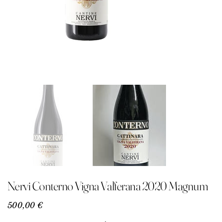
Nervi Conterno Vigna Valferana 2020 Magnum
Precio
500,00 €