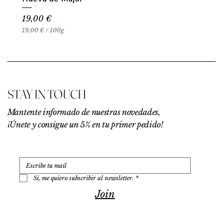
Precio
19,00 €
19,00 €
/
100g
1
9
,
0
0
€
STAY IN TOUCH
p
o
r
Mantente informado de nuestras novedades,
1
¡Únete y consigue un 5% en tu primer pedido!
0
0
G
r
a
m
o
Sí, me quiero subscribir al newsletter.
*
s
Join