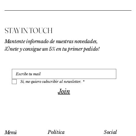
9
,
0
0
€
STAY IN TOUCH
p
o
r
Mantente informado de nuestras novedades,
1
¡Únete y consigue un 5% en tu primer pedido!
0
0
G
r
a
m
o
Sí, me quiero subscribir al newsletter.
*
s
Join
Social
Política
Menú