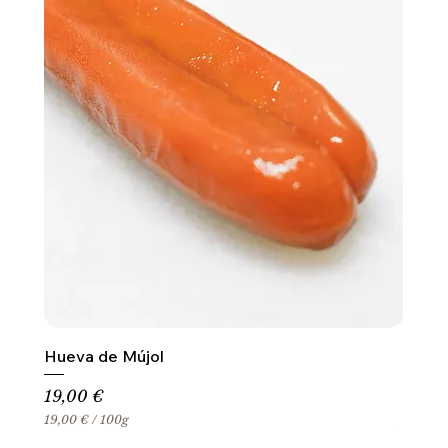
Hueva de Mújol
Precio
19,00 €
19,00 €
/
100g
1