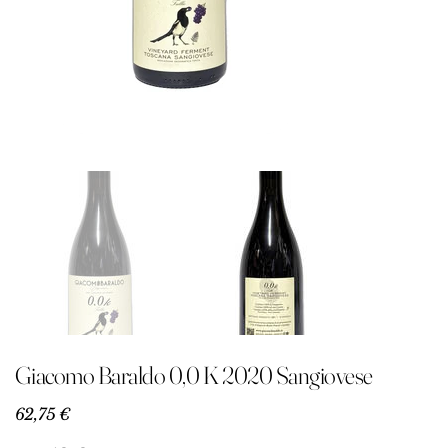
Giacomo Baraldo 0,0 K 2020 Sangiovese
Precio
62,75 €