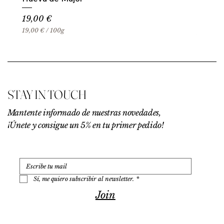
Precio
19,00 €
19,00 €
/
100g
1
9
,
0
0
€
STAY IN TOUCH
p
o
r
Mantente informado de nuestras novedades,
1
¡Únete y consigue un 5% en tu primer pedido!
0
0
G
r
a
m
o
Sí, me quiero subscribir al newsletter.
*
s
Join