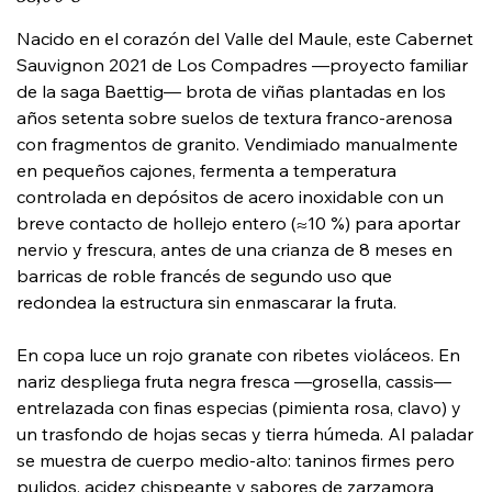
Nacido en el corazón del Valle del Maule, este Cabernet
Sauvignon 2021 de Los Compadres —proyecto familiar
de la saga Baettig— brota de viñas plantadas en los
años setenta sobre suelos de textura franco-arenosa
con fragmentos de granito. Vendimiado manualmente
en pequeños cajones, fermenta a temperatura
controlada en depósitos de acero inoxidable con un
breve contacto de hollejo entero (≈10 %) para aportar
nervio y frescura, antes de una crianza de 8 meses en
barricas de roble francés de segundo uso que
redondea la estructura sin enmascarar la fruta.
En copa luce un rojo granate con ribetes violáceos. En
nariz despliega fruta negra fresca —grosella, cassis—
entrelazada con finas especias (pimienta rosa, clavo) y
un trasfondo de hojas secas y tierra húmeda. Al paladar
se muestra de cuerpo medio-alto: taninos firmes pero
pulidos, acidez chispeante y sabores de zarzamora