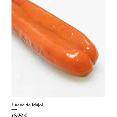
Hueva de Mújol
Precio
19,00 €