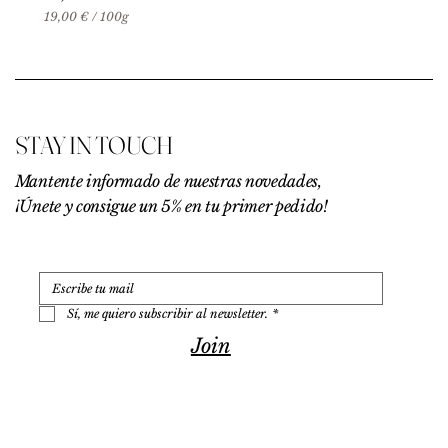
19,00 €
/
100g
1
9
,
0
0
€
STAY IN TOUCH
p
o
r
Mantente informado de nuestras novedades,
1
¡Únete y consigue un 5% en tu primer pedido!
0
0
G
r
a
m
o
Sí, me quiero subscribir al newsletter.
*
s
Join