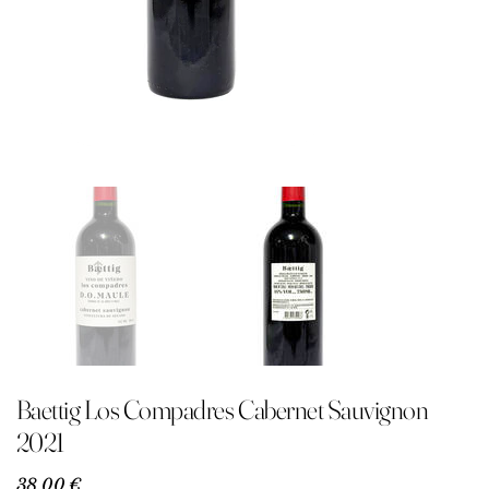
Baettig Los Compadres Cabernet Sauvignon
2021
Precio
38,00 €