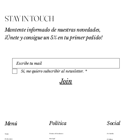
0
€
STAY IN TOUCH
p
o
r
Mantente informado de nuestras novedades,
1
¡Únete y consigue un 5% en tu primer pedido!
0
0
G
r
a
m
o
Sí, me quiero subscribir al newsletter.
*
s
Join
Social
Política
Menú
IG: Cuenllas
Términos & Condiciones
Tienda
Aviso legal
Hecho a mano
IG: Salesas