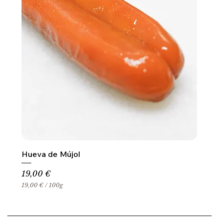
Hueva de Mújol
Precio
19,00 €
19,00 €
/
100g
1
9
,
0