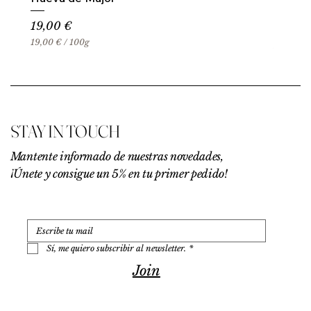
Precio
19,00 €
19,00 €
/
100g
1
9
,
0
0
€
STAY IN TOUCH
p
o
r
Mantente informado de nuestras novedades,
1
¡Únete y consigue un 5% en tu primer pedido!
0
0
G
r
a
m
o
Sí, me quiero subscribir al newsletter.
*
s
Join