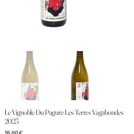
Le Vignoble Du Pagure Les Terres Vagabondes
2023
Precio
26,00 €