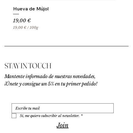
Hueva de Mújol
Precio
19,00 €
19,00 €
/
100g
1
9
,
0
0
€
STAY IN TOUCH
p
o
r
Mantente informado de nuestras novedades,
1
¡Únete y consigue un 5% en tu primer pedido!
0
0
G
r
a
m
o
Sí, me quiero subscribir al newsletter.
*
s
Join