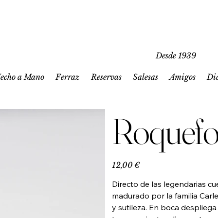
Desde 1939
echo a Mano
Ferraz
Reservas
Salesas
Amigos
Di
Roquefo
Precio
12,00 €
Directo de las legendarias c
madurado por la familia Carl
y sutileza. En boca desplieg