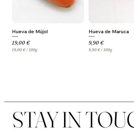
Hueva de Mújol
Hueva de Maruca
Precio
Precio
19,00 €
9,90 €
19,00 €
/
100g
9,90 €
/
100g
1
9
9
,
,
9
0
0
0
€
€
p
p
o
o
r
r
1
1
0
0
0
STAY IN TOU
0
G
G
r
r
a
a
m
m
o