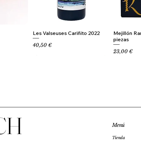
Les Valseuses Cariñito 2022
Mejillón R
piezas
Precio
40,50 €
Precio
23,00 €
CH
Menú
Tienda