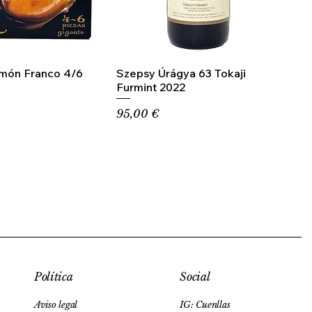
amón Franco 4/6
Szepsy Úrágya 63 Tokaji
Furmint 2022
Precio
95,00 €
Social
Política
IG: Cuenllas
Aviso legal