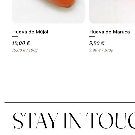
Hueva de Mújol
Hueva de Maruca
Precio
Precio
19,00 €
9,90 €
19,00 €
/
100g
9,90 €
/
100g
1
9
9
,
,
9
0
0
0
€
€
p
p
o
o
r
r
1
1
0
0
0
STAY IN TOU
0
G
G
r
r
a
a
m
m
o