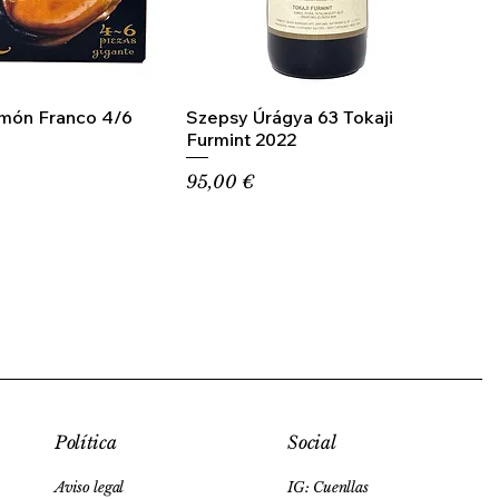
amón Franco 4/6
Szepsy Úrágya 63 Tokaji
Furmint 2022
Precio
95,00 €
Social
Política
IG: Cuenllas
Aviso legal