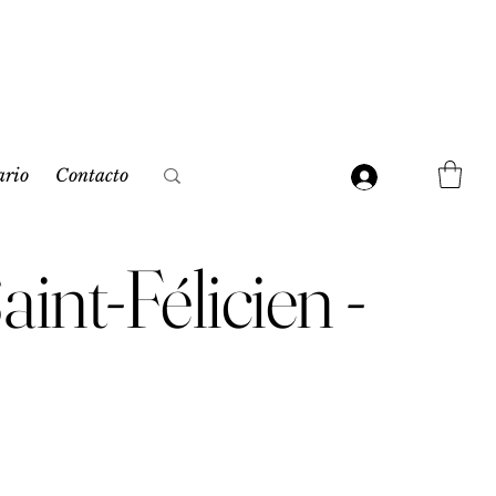
ario
Contacto
int-Félicien -