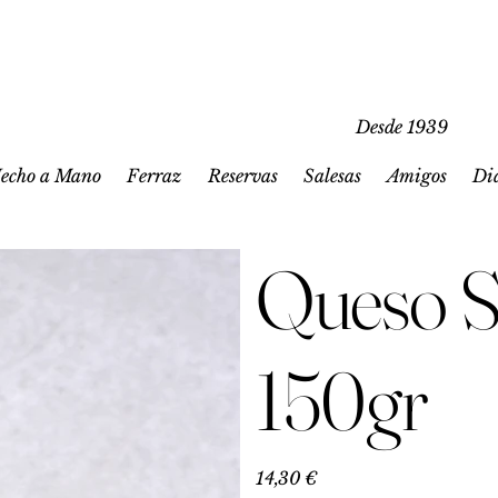
Desde 1939
echo a Mano
Ferraz
Reservas
Salesas
Amigos
Di
Queso Sa
150gr
Precio
14,30 €