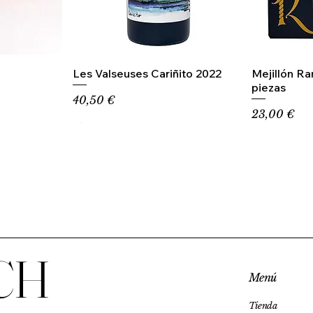
Les Valseuses Cariñito 2022
Mejillón R
piezas
Precio
40,50 €
Precio
23,00 €
CH
Menú
Tienda