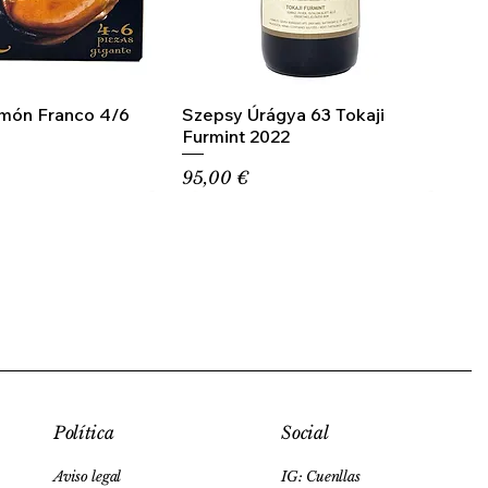
amón Franco 4/6
Szepsy Úrágya 63 Tokaji
Furmint 2022
Precio
95,00 €
Social
Política
IG: Cuenllas
Aviso legal