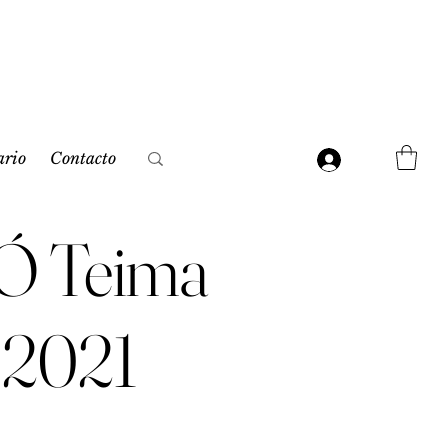
ario
Contacto
 Ó Teima
o 2021