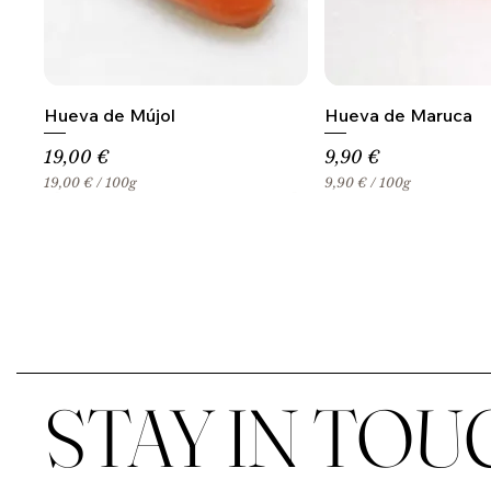
Hueva de Mújol
Hueva de Maruca
Precio
Precio
19,00 €
9,90 €
19,00 €
/
100g
9,90 €
/
100g
1
9
9
,
,
9
0
0
0
€
€
p
p
o
o
r
r
1
1
0
0
0
STAY IN TOU
0
G
G
r
r
a
a
m
m
o