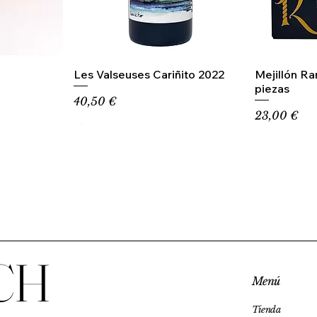
Les Valseuses Cariñito 2022
Mejillón R
piezas
Precio
40,50 €
Precio
23,00 €
CH
Menú
Tienda