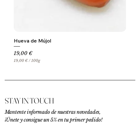
Hueva de Mújol
Precio
19,00 €
19,00 €
/
100g
1
9
,
0
0
€
STAY IN TOUCH
p
o
r
Mantente informado de nuestras novedades,
1
¡Únete y consigue un 5% en tu primer pedido!
0
0
G
r