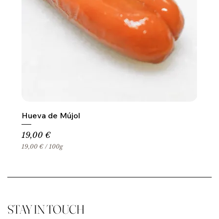
Hueva de Mújol
Precio
19,00 €
19,00 €
/
100g
1
9
,
0
0
€
STAY IN TOUCH
p
o