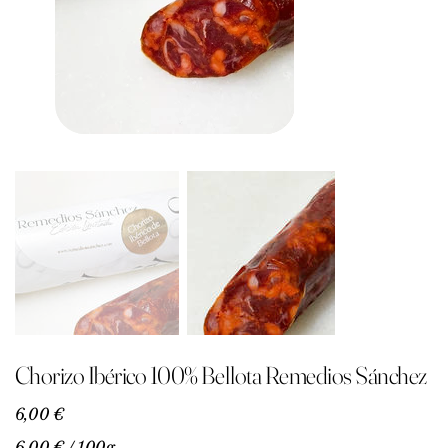
Chorizo Ibérico 100% Bellota Remedios Sánchez
Precio
6,00 €
6,00 €
6,00 € / 100g