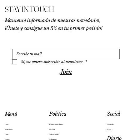
€
STAY IN TOUCH
p
o
r
Mantente informado de nuestras novedades,
1
¡Únete y consigue un 5% en tu primer pedido!
0
0
G
r
a
m
o
Sí, me quiero subscribir al newsletter.
*
s
Join
Social
Política
Menú
IG: Cuenllas
Términos & Condiciones
Tienda
Aviso legal
Hecho a mano
IG: Salesas
Política de cookies
Ferraz
Diario
Reclamaciones
Reservas