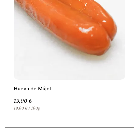
Hueva de Mújol
Precio
19,00 €
19,00 €
/
100g
1
9
,
0
0