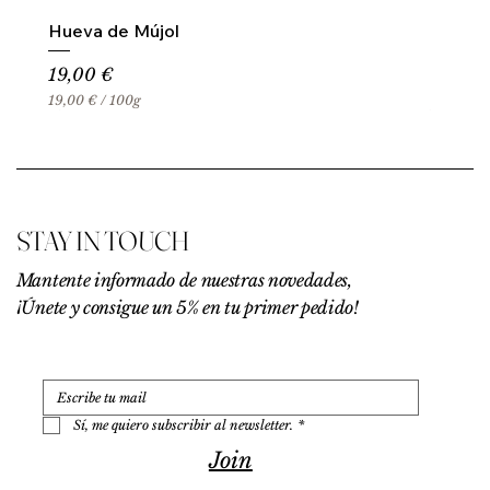
Hueva de Mújol
Precio
19,00 €
19,00 €
/
100g
1
9
,
0
0
€
STAY IN TOUCH
p
o
r
Mantente informado de nuestras novedades,
1
¡Únete y consigue un 5% en tu primer pedido!
0
0
G
r
a
m
o
Sí, me quiero subscribir al newsletter.
*
s
Join