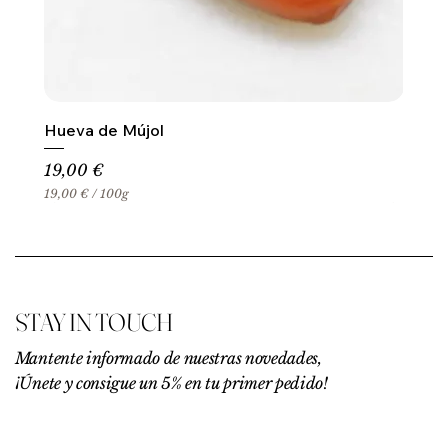
Hueva de Mújol
Precio
19,00 €
19,00 €
/
100g
1
9
,
0
0
€
STAY IN TOUCH
p
o
r
Mantente informado de nuestras novedades,
1
¡Únete y consigue un 5% en tu primer pedido!
0
0
G
r