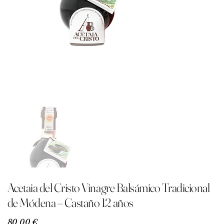
Acetaia del Cristo Vinagre Balsámico Tradicional
de Módena – Castaño 12 años
Precio
80,00 €